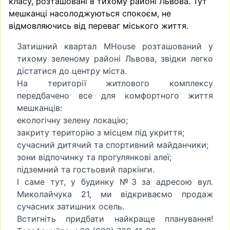
класу, розташовані в тихому районі Львова. Тут
мешканці насолоджуються спокоєм, не
відмовляючись від переваг міського життя.
Затишний квартал MHouse розташований у
тихому зеленому районі Львова, звідки легко
дістатися до центру міста.
На території житлового комплексу
передбачено все для комфортного життя
мешканців:
екологічну зелену локацію;
закриту територію з місцем під укриття;
сучасний дитячий та спортивний майданчики;
зони відпочинку та прогулянкові алеї;
підземний та гостьовий паркінги.
І саме тут, у будинку №3 за адресою вул.
Миколайчука 21, ми відкриваємо продаж
сучасних затишних осель.
Встигніть придбати найкраще планування!