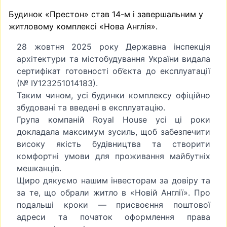
Будинок «Престон» став 14-м і завершальним у
житловому комплексі «Нова Англія».
28 жовтня 2025 року Державна інспекція
архітектури та містобудування України видала
сертифікат готовності об’єкта до експлуатації
(№ ІУ123251014183).
Таким чином, усі будинки комплексу офіційно
збудовані та введені в експлуатацію.
Група компаній Royal House усі ці роки
докладала максимум зусиль, щоб забезпечити
високу якість будівництва та створити
комфортні умови для проживання майбутніх
мешканців.
Щиро дякуємо нашим інвесторам за довіру та
за те, що обрали житло в «Новій Англії». Про
подальші кроки — присвоєння поштової
адреси та початок оформлення права