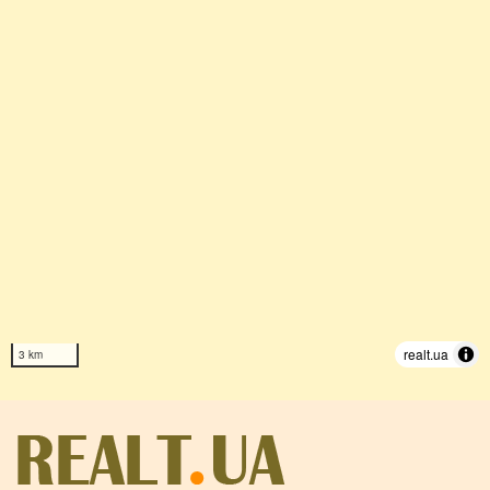
realt.ua
3 km