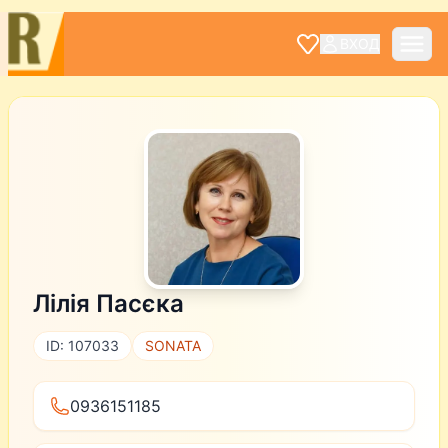
ВХОД
Лілія Пасєка
ID: 107033
SONATA
0936151185