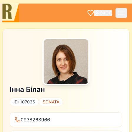
ВХОД
Інна Білан
ID: 107035
SONATA
0938268966