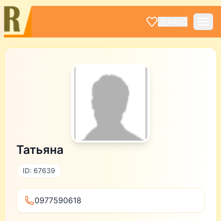
ВХОД
Татьяна
ID: 67639
0977590618