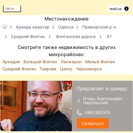
realt.ua
100 m
Местонахождение
Аренда квартир
Одесса
Приморский р-н
Средний Фонтан
Фонтанская дорога
47
Смотрите также недвижимость в других
микрорайонах:
Аркадия
Большой Фонтан
Ланжерон
Малый Фонтан
Средний Фонтан
Таирова
Центр
Черноморка
Предлагает в оренду:
Игорь Анатольевич
Нарольский
0961260370
Связаться