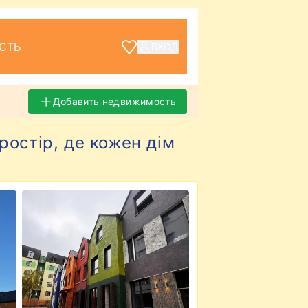
СТЬ
ВХОД
Добавить недвижимость
остір, де кожен дім