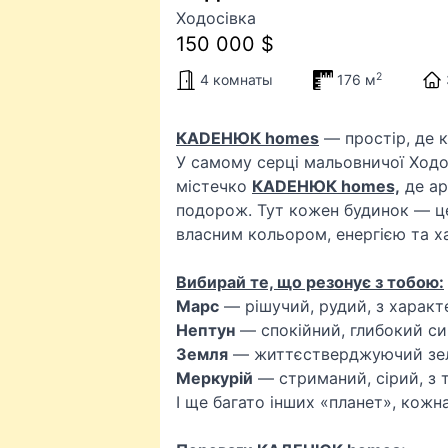
Ходосівка
150 000 $
2
4 комнаты
176 м
КАDЕНЮК homes
— простір, де к
У самому серці мальовничої Ходо
містечко
КАDЕНЮК homes,
де ар
подорож. Тут кожен будинок — це
власним кольором, енергією та х
Вибирай те, що резонує з тобою:
Марс
— рішучий, рудий, з характ
Нептун
— спокійний, глибокий си
Земля
— життєстверджуючий зе
Меркурій
— стриманий, сірий, з 
І ще багато інших «планет», кожн