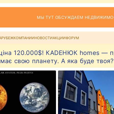
МЫ ТУТ ОБСУЖДАЕМ НЕДВИЖИМО
АРУБЕЖ
КОМПАНИИ
НОВОСТИ
АКЦИИ
ФОРУМ
 ціна 120.000$! КАDЕНЮК homes — пр
має свою планету. А яка буде твоя?