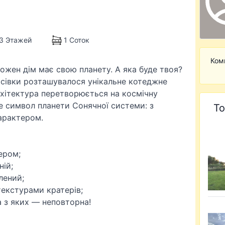
3 Этажей
1 Соток
Ком
ожен дім має свою планету. А яка буде твоя?
сівки розташувалося унікальне котеджне
хітектура перетворюється на космічну
 символ планети Сонячної системи: з
То
арактером.
ером;
ній;
лений;
текстурами кратерів;
а з яких — неповторна!