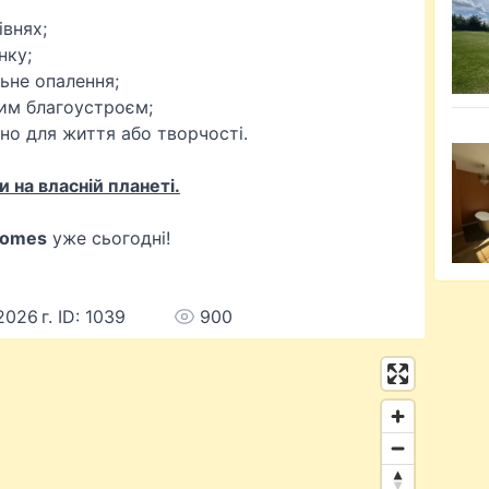
івнях;
нку;
ьне опалення;
им благоустроєм;
но для життя або творчості.
 на власній планеті.
omes
уже сьогодні!
2026 г. ID: 1039
900