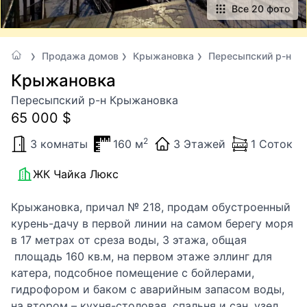
Все 20 фото
Продажа домов
Крыжановка
Пересыпский р-н
Крыжановка
Пересыпский р-н Крыжановка
65 000 $
2
3 комнаты
160 м
3 Этажей
1 Соток
ЖК Чайка Люкс
Крыжановка, причал № 218, продам обустроенный
курень-дачу в первой линии на самом берегу моря
в 17 метрах от среза воды, 3 этажа, общая
площадь 160 кв.м, на первом этаже эллинг для
катера, подсобное помещение с бойлерами,
гидрофором и баком с аварийным запасом воды,
на втором – кухня-столовая, спальня и сан. узел,