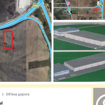
Об'їзна дорога
ы