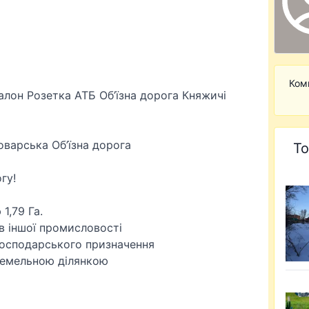
Ком
салон Розетка АТБ Об’їзна дорога Княжичі
оварська Об’їзна дорога
То
гу!
1,79 Га.
в іншої промисловості
огосподарського призначення
земельною ділянкою