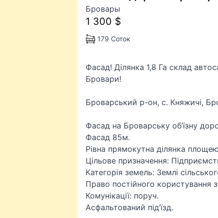
Бровары
1 300 $
179 Соток
Фасад! Ділянка 1,8 Га склад авто
Бровари!
Броварський р-он, с. Княжичі, Бр
Фасад на Броварську об’їзну доро
Фасад 85м.
Рівна прямокутна ділянка площею 
Цільове призначення: Підприємст
Категорія земель: Землі сільськ
Право постійного користування 
Комунікації: поруч.
Асфальтований під’їзд.