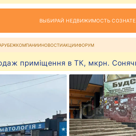
ВЫБИРАЙ НЕДВИЖИМОСТЬ СОЗНАТ
АРУБЕЖ
КОМПАНИИ
НОВОСТИ
АКЦИИ
ФОРУМ
одаж приміщення в ТК, мкрн. Соняч