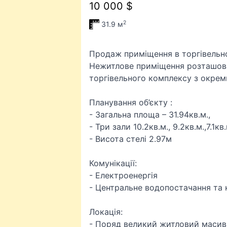
10 000 $
2
31.9 м
Продаж приміщення в торгівельн
Нежитлове приміщення розташов
торгівельного комплексу з окрем
Планування об’єкту :
- Загальна площа – 31.94кв.м.,
- Три зали 10.2кв.м., 9.2кв.м.,7.1кв.
- Висота стелі 2.97м
Комунікації:
- Електроенергія
- Центральне водопостачання та к
Локація:
- Поряд великий житловий масив