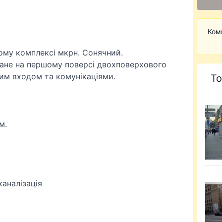
Ком
ому комплексі мкрн. Сонячний.
ане на першому поверсі двохповерхового
им входом та комунікаціями.
То
м.
аналізація