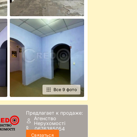
Все 9 фото
Предлагает к продаже:
Агенство
Нерухомості
0676385054
Связаться