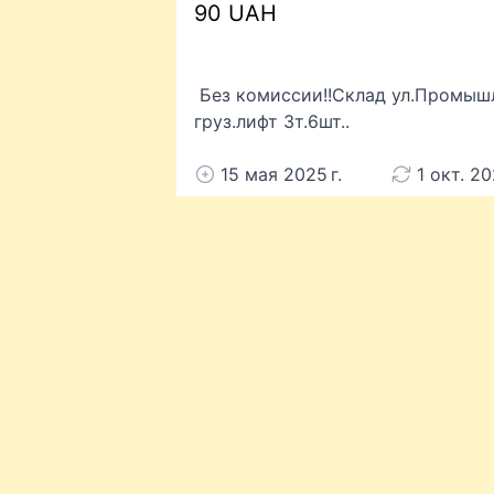
90 UAH
Без комиссии!!Склад ул.Промышл
груз.лифт 3т.6шт..
15 мая 2025 г.
1 окт. 20