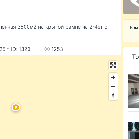
енная 3500м2 на крытой рампе на 2-4эт с
Ком
25 г. ID: 1320
1253
То