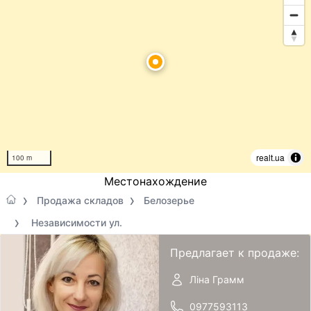
realt.ua
100 m
Местонахождение
Продажа складов
Белозерье
Независимости ул.
Предлагает к продаже:
Ліна Грамм
0977593113