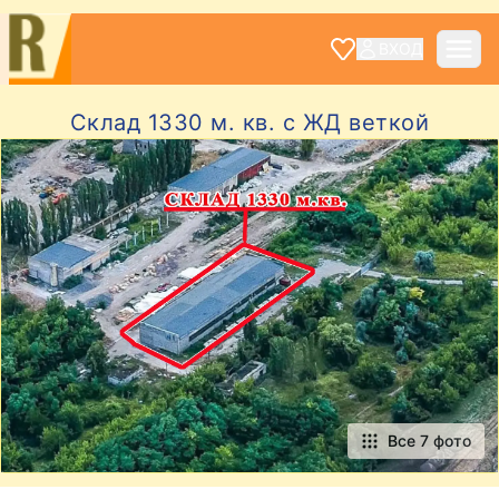
ВХОД
Склад 1330 м. кв. с ЖД веткой
Все 7 фото