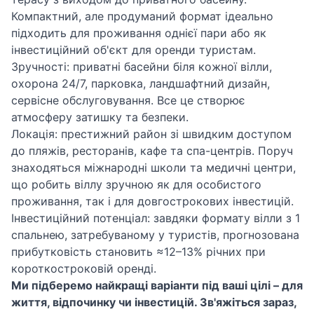
Компактний, але продуманий формат ідеально
підходить для проживання однієї пари або як
інвестиційний об'єкт для оренди туристам.
Зручності: приватні басейни біля кожної вілли,
охорона 24/7, парковка, ландшафтний дизайн,
сервісне обслуговування. Все це створює
атмосферу затишку та безпеки.
Локація: престижний район зі швидким доступом
до пляжів, ресторанів, кафе та спа-центрів. Поруч
знаходяться міжнародні школи та медичні центри,
що робить віллу зручною як для особистого
проживання, так і для довгострокових інвестицій.
Інвестиційний потенціал: завдяки формату вілли з 1
спальнею, затребуваному у туристів, прогнозована
прибутковість становить ≈12–13% річних при
короткостроковій оренді.
Ми підберемо найкращі варіанти під ваші цілі – для
життя, відпочинку чи інвестицій. Зв'яжіться зараз,