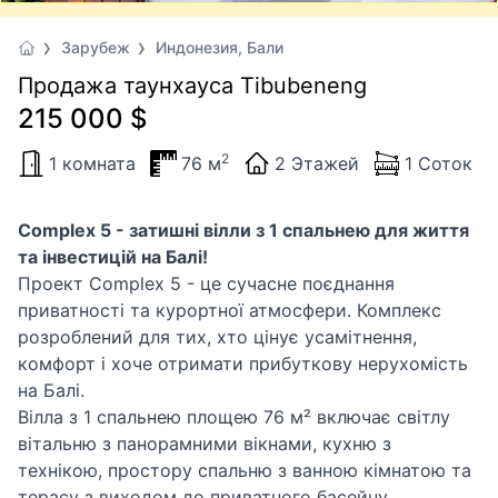
Зарубеж
Индонезия, Бали
Продажа таунхауса Tibubeneng
215 000 $
2
1 комната
76 м
2 Этажей
1 Соток
Complex 5 - затишні вілли з 1 спальнею для життя
та інвестицій на Балі!
Проект Complex 5 - це сучасне поєднання
приватності та курортної атмосфери. Комплекс
розроблений для тих, хто цінує усамітнення,
комфорт і хоче отримати прибуткову нерухомість
на Балі.
Вілла з 1 спальнею площею 76 м² включає світлу
вітальню з панорамними вікнами, кухню з
технікою, простору спальню з ванною кімнатою та
терасу з виходом до приватного басейну.