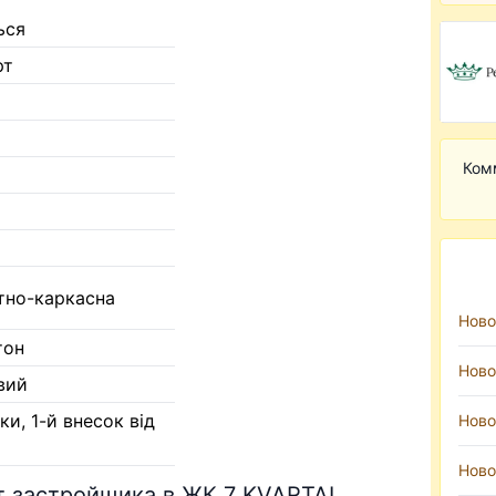
ься
рт
Ком
тно-каркасна
Ново
тон
Ново
вий
ки, 1-й внесок від
Ново
Ново
т застройщика в ЖК 7 KVARTAL