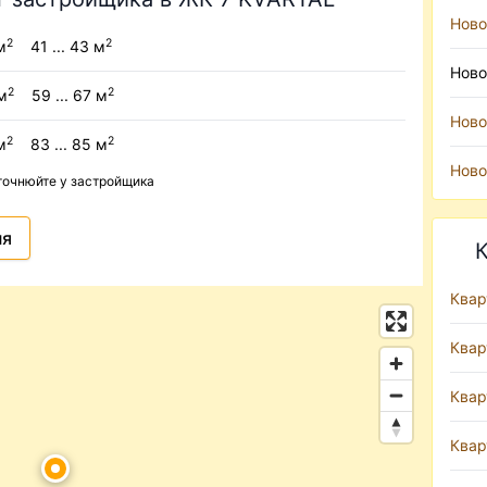
Ново
2
2
м
41 ... 43 м
Ново
2
2
м
59 ... 67 м
Ново
2
2
м
83 ... 85 м
Ново
уточнюйте у застройщика
ня
К
Квар
Квар
Квар
Квар