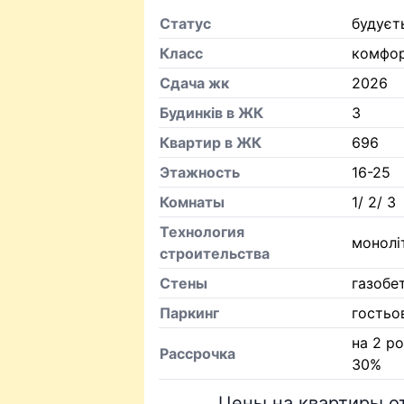
Статус
будуєт
Класс
комфо
Сдача жк
2026
Будинків в ЖК
3
Квартир в ЖК
696
Этажность
16-25
Комнаты
1/ 2/ 3
Технология
монолі
строительства
Стены
газобе
Паркинг
гостьо
на 2 ро
Рассрочка
30%
Цены на квартиры о