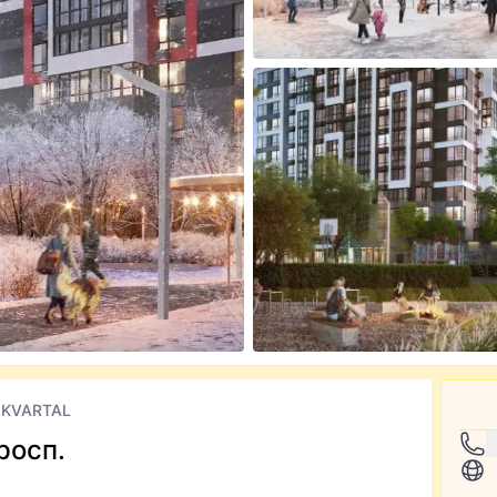
 KVARTAL
росп.