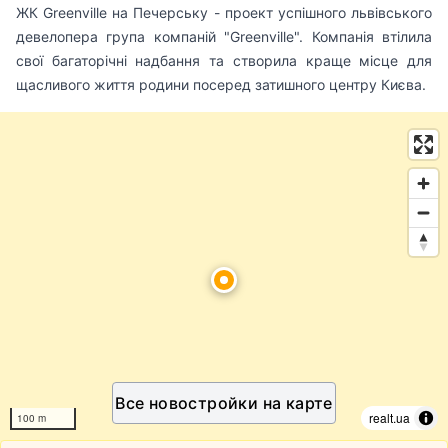
ЖК Greenville на Печерську - проект успішного львівського
девелопера група компаній "Greenville". Компанія втілила
свої багаторічні надбання та створила краще місце для
щасливого життя родини посеред затишного центру Києва.
Все новостройки на карте
realt.ua
100 m