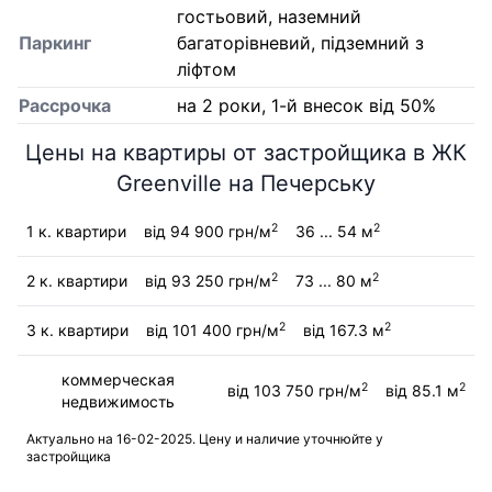
гостьовий, наземний
Паркинг
багаторівневий, підземний з
ліфтом
Рассрочка
на 2 роки, 1-й внесок від 50%
Цены на квартиры от застройщика в ЖК
Greenville на Печерську
2
2
1 к. квартири
від 94 900 грн/м
36 ... 54 м
2
2
2 к. квартири
від 93 250 грн/м
73 ... 80 м
2
2
3 к. квартири
від 101 400 грн/м
від 167.3 м
коммерческая
2
2
від 103 750 грн/м
від 85.1 м
недвижимость
Актуально на 16-02-2025. Цену и наличие уточнюйте у
застройщика