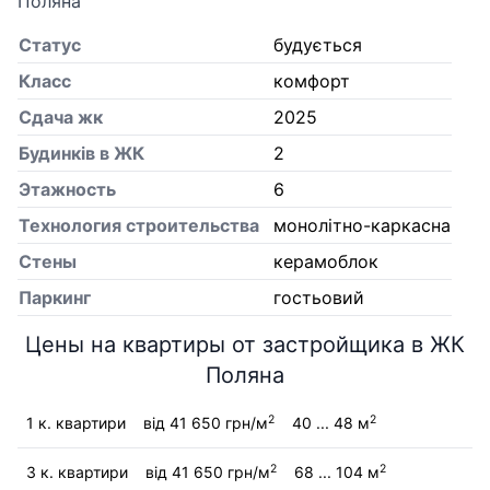
Поляна
Статус
будується
Класс
комфорт
Сдача жк
2025
Будинків в ЖК
2
Этажность
6
Технология строительства
монолітно-каркасна
Стены
керамоблок
Паркинг
гостьовий
Цены на квартиры от застройщика в ЖК
Поляна
2
2
1 к. квартири
від 41 650 грн/м
40 ... 48 м
2
2
3 к. квартири
від 41 650 грн/м
68 ... 104 м