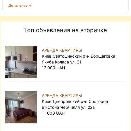
действительно, нужен ли посредник, в данном
Детальнее →
случае риелтор, зачем платить
дополнительные деньги? Вы можете
самостоятельно найти квартиру, которая
Топ объявления на вторичке
подходит вам по всем критериям и которую
предлагает владелец, проверить, в порядке ли
все документы на квартиру, составить
АРЕНДА КВАРТИРЫ
договор самостоятельно или вместе с
Киев Святошинский р-н Борщаговка
владельцем и заключить его. Либо же
Якуба Коласа ул. 21
доверить подбор вариантов и оформление
12 000 UAH
договора посреднику, сэкономив время и
нервы. Вам решать, каким способом будет
лучше арендовать квартиру.
АРЕНДА КВАРТИРЫ
Киев Днепровский р-н Соцгород
Вінстона Черчилля ул. 22а
11 000 UAH