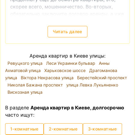
скорее всего, мошенничество. Во-вторых,
обязательно заключите договор аренды, а уже
после этого производите оплату. И, в-третьих,
если вы видите слишком низкую цену на
Читать далее
квартиру, это также часто является
признаком мошенничества.
Снять квартиру в Киеве — локация, цены
Аренда квартир в Киеве улицы:
Киев разделён на десять районов. Река Днепр
Ревуцкого улица
Леси Украинки бульвар
Анны
делит город так, что районы Голосеевский,
Ахматовой улица
Харьковское шоссе
Драгоманова
Оболонский, Печерский, Подольский,
улица
Віктора Некрасова улица
Берестейский проспект
Святошинский, Соломенский и
Николая Бажана проспект
улица Левка Лукьяненко
Шевченковский находятся на правом берегу, а
Вискозная улица
Дарницкий, Деснянский и Днепровский — на
левом. Однако при выборе места для аренды
В разделе
Аренда квартир в Киеве, долгосрочно
квартиры лучше ориентироваться на
часто ищут:
микрорайоны, так как административные
районы часто включают в себя варианты
1-комнатные
2-комнатные
3-комнатные
разного уровня комфорта и класса жилья.