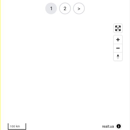
1
2
>
realt.ua
100 km