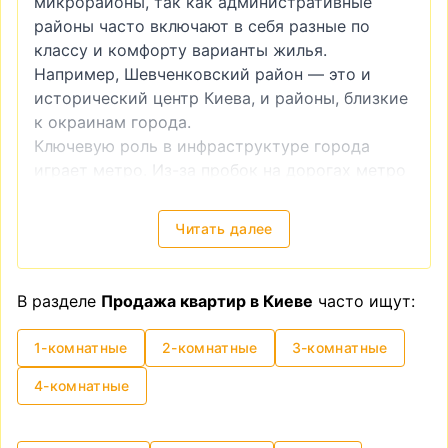
микрорайоны, так как административные
районы часто включают в себя разные по
классу и комфорту варианты жилья.
Например, Шевченковский район — это и
исторический центр Киева, и районы, близкие
к окраинам города.
Ключевую роль в инфраструктуре города
играет метро. Из-за пробок на дорогах метро
часто является более удобным видом
транспорта. Поэтому квартира возле метро
Читать далее
всегда будет более привлекательной как в
инвестиционном плане (например, если вы
планируете купить квартиру для последующей
В разделе
Продажа квартир в Киеве
часто ищут:
сдачи в аренду), так и для собственного
проживания.
1-комнатные
2-комнатные
3-комнатные
Продажа квартиры без посредников
недорого
4-комнатные
Такой вопрос возникает довольно часто —
купить квартиру без посредника
. И