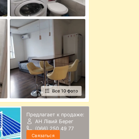
Все 10 фото
Предлагает к продаже:
АН Лівий Берег
(066) 250 49 77
Связаться