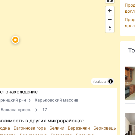
Прод
долл
Прод
долл
То
realt.ua
стонахождение
рницкий р-н
Харьковский массив
 Бажана просп.
17
ижимость в других микрорайонах:
бодка
Багринова гора
Беличи
Березняки
Берковець