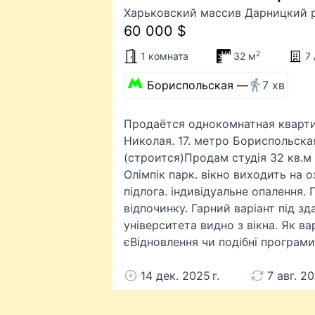
Харьковский массив Дарницкий р
60 000 $
2
1 комната
32 м
7 
Бориспольская —
7 хв
Продаётся однокомнатная кварти
Николая. 17. метро Бориспольска
(строится)Продам студія 32 кв.м 
Олімпік парк. вікно виходить на 
підлога. індивідуальне опалення. П
відпочинку. Гарний варіант під з
університета видно з вікна. Як в
єВідновлення чи подібні програми
14 дек. 2025 г.
7 авг. 20