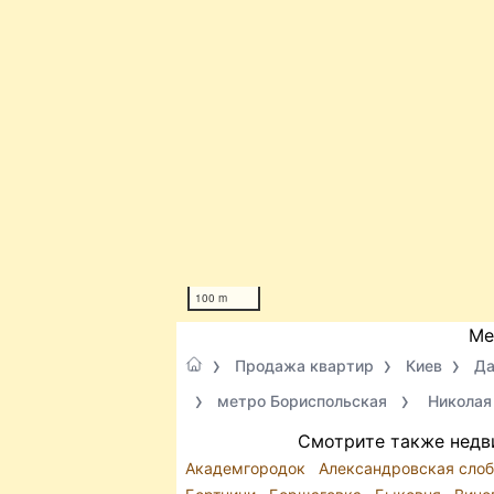
100 m
Ме
Продажа квартир
Киев
Да
метро Бориспольская
Николая
Смотрите также недв
Академгородок
Александровская сло