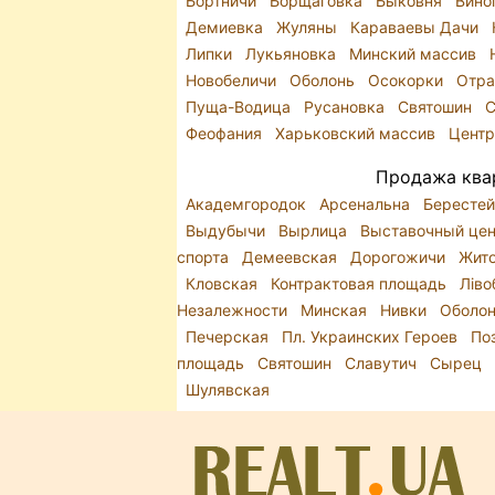
Бортничи
Борщаговка
Быковня
Вино
Демиевка
Жуляны
Караваевы Дачи
Липки
Лукьяновка
Минский массив
Новобеличи
Оболонь
Осокорки
Отр
Пуща-Водица
Русановка
Святошин
С
Феофания
Харьковский массив
Цент
Продажа квар
Академгородок
Арсенальна
Бересте
Выдубычи
Вырлица
Выставочный це
спорта
Демеевская
Дорогожичи
Жит
Кловская
Контрактовая площадь
Лів
Незалежности
Минская
Нивки
Оболо
Печерская
Пл. Украинских Героев
По
площадь
Святошин
Славутич
Сырец
Шулявская