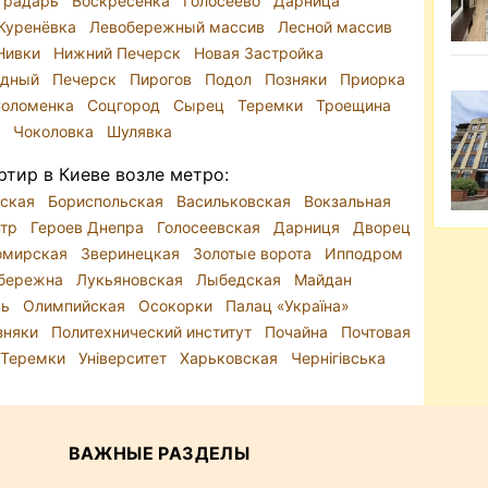
градарь
Воскресенка
Голосеево
Дарница
Куренёвка
Левобережный массив
Лесной массив
Нивки
Нижний Печерск
Новая Застройка
адный
Печерск
Пирогов
Подол
Позняки
Приорка
оломенка
Соцгород
Сырец
Теремки
Троещина
р
Чоколовка
Шулявка
тир в Киеве возле метро:
йская
Бориспольская
Васильковская
Вокзальная
нтр
Героев Днепра
Голосеевская
Дарниця
Дворец
омирская
Зверинецкая
Золотые ворота
Ипподром
обережна
Лукьяновская
Лыбедская
Майдан
нь
Олимпийская
Осокорки
Палац «Україна»
зняки
Политехнический институт
Почайна
Почтовая
Теремки
Університет
Харьковская
Чернігівська
ВАЖНЫЕ РАЗДЕЛЫ