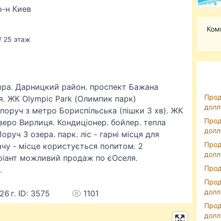
-н Киев
Ком
/ 25 этаж
ра. Дарницкий район. проспект Бажана
Прод
я. ЖК Olympiс Park (Олимпик парк)
долл
поруч з метро Бориспільська (пішки 3 хв). ЖК
Прод
озеро Вирлиця. Кондиціонер. бойлер. тепла
долл
оруч 3 озера. парк. ліс - гарні місця для
Прод
дачу - місце користується попитом. 2
долл
аріант можливий продаж по єОселя.
Прод
.
Прод
долл
26 г. ID: 3575
1101
Прод
долл