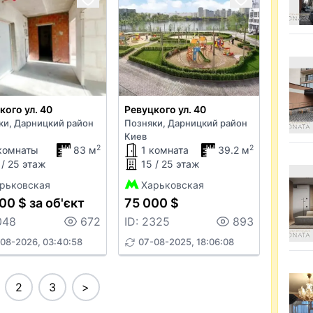
кого ул. 40
Ревуцкого ул. 40
ки, Дарницкий район
Позняки, Дарницкий район
Киев
2
2
комнаты
83 м
1 комната
39.2 м
 / 25 этаж
15 / 25 этаж
рьковская
Харьковская
00 $ за об'єкт
75 000 $
048
672
ID: 2325
893
08-2026, 03:40:58
07-08-2025, 18:06:08
2
3
>