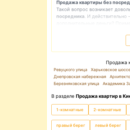
Продажа квартиры без посред
Такой вопрос возникает дово
посредника
. И действительно 
дополнительные деньги? Приме
делаешь ремонт — а нужен ли 
найти квартиру, которая подх
предлагает владелец, проверит
согласовать все нюансы с влад
Однако стоит отметить, что э
Продажа к
нервным процессом.
Ревуцкого улица
Харьковское шосс
Днепровская набережная
Архитект
Березняковская улица
Академика З
В разделе
Продажа квартир в Ки
1-комнатные
2-комнатные
правый берег
левый берег