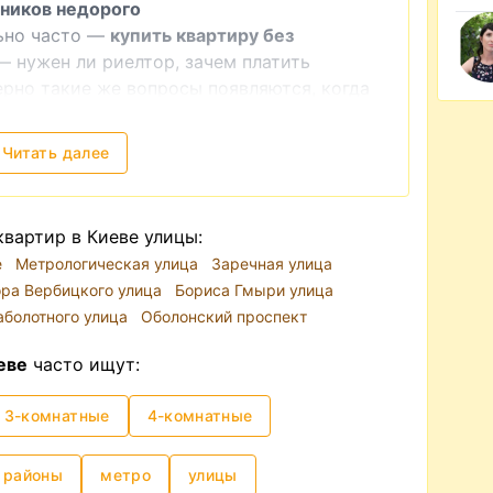
ников недорого
льно часто —
купить квартиру без
— нужен ли риелтор, зачем платить
рно такие же вопросы появляются, когда
дизайнер? Вы можете самостоятельно
одит вам по всем критериям и которую
Читать далее
ь, в порядке ли все документы на квартиру,
ельцем и нотариусом и провести сделку.
то может быть довольно хлопотным и
вартир в Киеве улицы:
е
Метрологическая улица
Заречная улица
ора Вербицкого улица
Бориса Гмыри улица
аболотного улица
Оболонский проспект
еве
часто ищут:
3-комнатные
4-комнатные
районы
метро
улицы