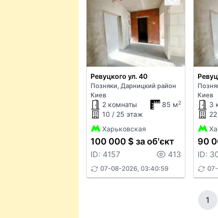
Ревуцкого ул. 40
Ревуц
Позняки, Дарницкий район
Позня
Киев
Киев
2
2 комнаты
85 м
3 
10 / 25 этаж
22
Харьковская
Ха
100 000 $ за об'єкт
90 0
ID: 4157
413
ID: 3
07-08-2026, 03:40:59
07-
1