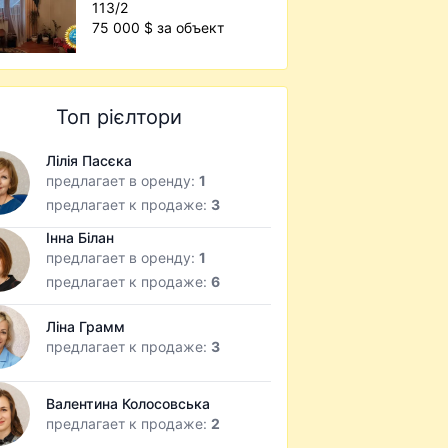
113/2
75 000 $ за объект
Топ рієлтори
Лілія Пасєка
предлагает в оренду:
1
предлагает к продаже:
3
Інна Білан
предлагает в оренду:
1
предлагает к продаже:
6
Ліна Грамм
предлагает к продаже:
3
Валентина Колосовська
предлагает к продаже:
2