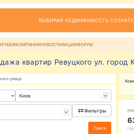
ВЫБИРАЙ НЕДВИЖИМОСТЬ СОЗНАТ
АРУБЕЖ
КОМПАНИИ
НОВОСТИ
АКЦИИ
ФОРУМ
дажа квартир Ревуцкого ул. город 
кого улица
Ком
Фильтры
ПР
6
Поиск
сер