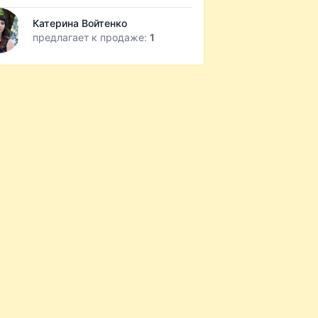
Катерина Войтенко
предлагает к продаже:
1