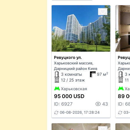
Ревуцкого ул.
Ревуц
Харьковский массив,
Харьк
Дарницкий район Киев
Дарни
2
3 комнаты
97 м
3 
12 / 25 этаж
11
Харьковская
Ха
95 000 USD
89 
ID: 6927
43
ID: 6
06-08-2026, 17:28:24
03-