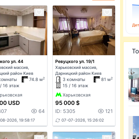
Дет
То
кого ул. 44
Ревуцкого ул. 19/1
овский массив,
Харьковский массив,
цкий район Киев
Дарницкий район Киев
2
2
комнаты
74.8 м
3 комнаты
81 м
 / 16 этаж
15 / 16 этаж
рьковская
Харьковская
000 USD
95 000 $
807
64
ID: 5305
121
08-2026, 19:58:17
07-07-2026, 15:26:02