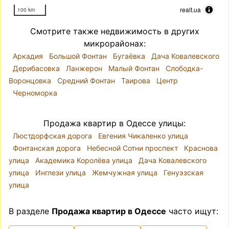
realt.ua
100 km
Смотрите также недвижимость в других
микрорайонах:
Аркадия
Большой Фонтан
Бугаёвка
Дача Ковалевского
Дерибасовка
Ланжерон
Малый Фонтан
Слободка-
Воронцовка
Средний Фонтан
Таирова
Центр
Черноморка
Продажа квартир в Одессе улицы:
Люстдорфская дорога
Евгения Чикаленко улица
Фонтанская дорога
Небесной Сотни проспект
Краснова
улица
Академика Королёва улица
Дача Ковалевского
улица
Инглези улица
Жемчужная улица
Генуэзская
улица
В разделе
Продажа квартир в Одессе
часто ищут: