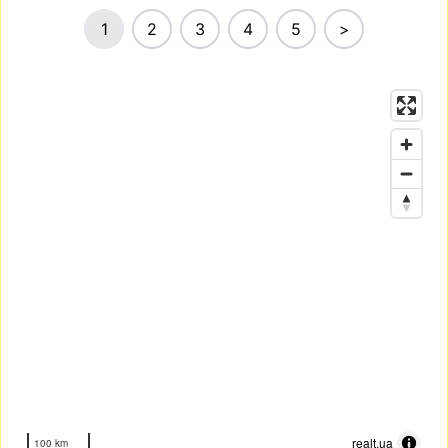
1
2
3
4
5
>
realt.ua
100 km