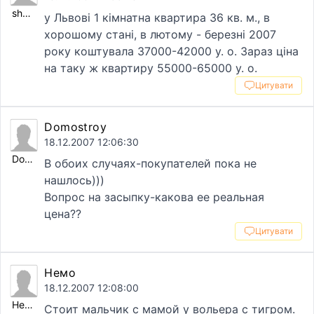
shummmi
у Львові 1 кімнатна квартира 36 кв. м., в
хорошому стані, в лютому - березні 2007
року коштувала 37000-42000 у. о. Зараз ціна
на таку ж квартиру 55000-65000 у. о.
Цитувати
Domostroy
18.12.2007 12:06:30
Domostroy
В обоих случаях-покупателей пока не
нашлось)))
Вопрос на засыпку-какова ее реальная
цена??
Цитувати
Немо
18.12.2007 12:08:00
Немо
Стоит мальчик с мамой у вольера с тигром.