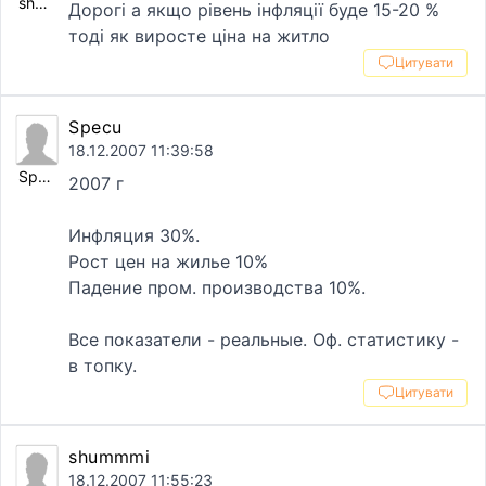
shummmi
Дорогі а якщо рівень інфляції буде 15-20 %
тоді як виросте ціна на житло
Цитувати
Specu
18.12.2007 11:39:58
Specu
2007 г
Инфляция 30%.
Рост цен на жилье 10%
Падение пром. производства 10%.
Все показатели - реальные. Оф. статистику -
в топку.
Цитувати
shummmi
18.12.2007 11:55:23