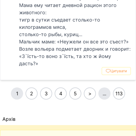
Мама ему читает дневной рацион этого
животного:
тигр в сутки съедает столько-то
килограммов мяса,
столько-то рыбы, куриц...
Мальчик маме: «Неужели он все это съест?»
Возле вольера подметает дворник и говорит:
«З`їсть-то воно з`їсть, та хто ж йому
дасть?»
Цитувати
1
2
3
4
5
>
...
113
Архів