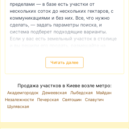
пределами — в базе есть участки от
нескольких соток до нескольких гектаров, с
коммуникациями и без них. Все, что нужно
сделать, — задать параметры поиска, и
система подберет подходящие варианты.
Если у вас есть земельный участок в столице
и вы решили его продать, размещайте на
realt.ua
объявление «продам участок».
Укажите месторасположение надела,
Читать далее
контактную информацию и стоимость — и
уже в ближайшее время вам начнут звонить
потенциальные покупатели.
Продажа участков в Киеве возле метро:
Какой участок земли выбрать для покупки в
Академгородок
Демеевская
Лыбедская
Майдан
Киеве?
Незалежности
Печерская
Святошин
Славутич
Чтобы купить подходящий земельный надел,
Шулявская
определитесь, для каких целей вам нужна
земля:
Для строительства собственного дома.
Если
вы хотите жить в частном доме, но не нашли