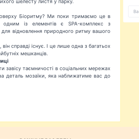
тихого шелесту листя у парку.
 поверху Біоритму? Ми поки тримаємо це в
 одним із елементів є SPA-комплекс з
для відновлення природного ритму вашого
він справді існує. І це лише одна з багатьох
айбутніх мешканців.
ниці
и завісу таємничості в соціальних мережах
а деталь мозаїки, яка наближатиме вас до