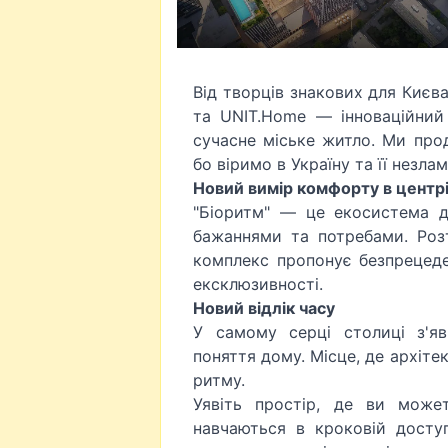
Від творців знакових для Києва 
та UNIT.Home — інноваційний
сучасне міське житло. Ми пр
бо віримо в Україну та її незл
Новий вимір комфорту в центр
"Біоритм" — це екосистема д
бажаннями та потребами. Роз
комплекс пропонує безпрецеде
ексклюзивності.
Новий відлік часу
У самому серці столиці з'я
поняття дому. Місце, де архіт
ритму.
Уявіть простір, де ви може
навчаються в кроковій доступ