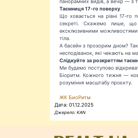
панорамних видів, а вечір — з 
Таємниця 17-го поверху
Що ховається на рівні 17-го
секреті. Скажемо лише, що
ексклюзивними можливостями 
тіла.
А басейн з прозорим дном? Так, 
несподіванок, які чекають на м
Слідкуйте за розкриттям таєм
Ми будемо поступово відкриват
Біоритм. Кожного тижня — нов
розуміння масштабу проєкту.
ЖК БиоРитм
Дата: 01.12.2025
Джерело:
KAN