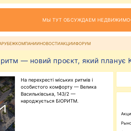
МЫ ТУТ ОБСУЖДАЕМ НЕДВИЖИМО
АРУБЕЖ
КОМПАНИИ
НОВОСТИ
АКЦИИ
ФОРУМ
оритм — новий проєкт, який планує 
На перехресті міських ритмів і
особистого комфорту — Велика
Васильківська, 143/2 —
народжується БІОРИТМ.
Акци
Рыно