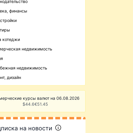
нодательство
ека, финансы
стройки
ртиры
 котеджи
ерческая недвижимость
ля
бежная недвижимость
нт, дизайн
мерческие курсы валют на 06.08.2026
$
44.6
€
51.45
писка на новости