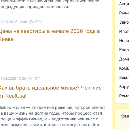
стабильности с незначительной коррекцией после
Акци
предыдущих периодов активности.
Рыно
08.03.2026 12:40
8624
Зако
Цены на квартиры в начале 2026 года в
Ипот
Киеве
Ново
Ква
Дома
Комм
Зем
07.01.2025 13:05
1311
Зару
Как выбрать идеальное жильё? Чек-лист
от Realt.ua!
Ремо
Выбор жилья — это важное решение, которое влияет
на вашу жизнь на долгие годы. Чтобы процесс стал
Ком
проще и эффективнее, мы подготовили чек-лист с
ключевыми пунктами, которые помогут вам найти