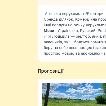
Агенти з нерухомості/Рієлтори:
Оренда ділянок, Комерційна про
Інші послуги на ринку нерухомос
Мови
: Українська, Русский, Pols
✅ Я Людмила — ріелтор, який: п
власників, які: - бояться помили
беру на себе весь процес і зах
простою мовою та економлю ча
Пропозиції