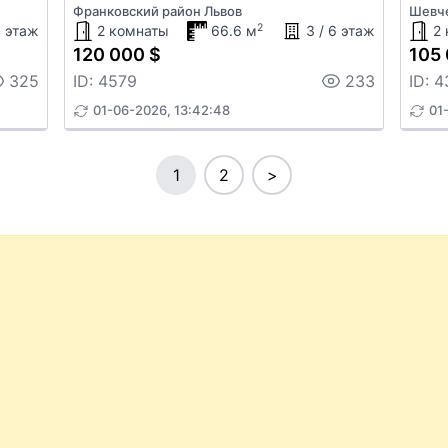
Франковский район Львов
Шевче
2
4 этаж
2 комнаты
66.6 м
3 / 6 этаж
2
120 000 $
105 
325
ID: 4579
233
ID: 4
01-06-2026, 13:42:48
01
1
2
>