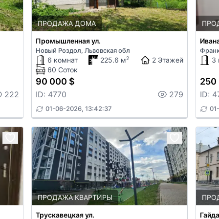
ПРОДАЖА ДОМА
ПРО
Промышленная ул.
Ивана
Новый Роздол, Львовская обл
Франк
2
6 комнат
225.6 м
2 Этажей
3
60 Соток
90 000 $
250
222
ID: 4770
279
ID: 4
01-06-2026, 13:42:37
01
ПРОДАЖА КВАРТИРЫ
ПРО
Трускавецкая ул.
Гайда