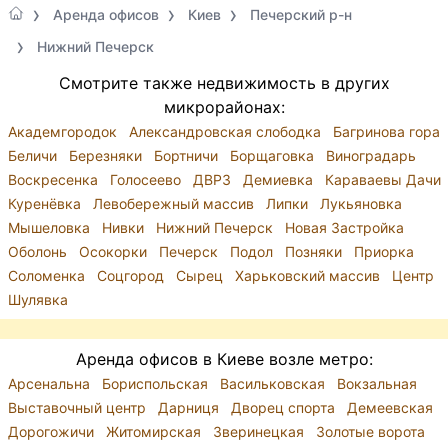
Аренда офисов
Киев
Печерский р-н
Нижний Печерск
Смотрите также недвижимость в других
микрорайонах:
Академгородок
Александровская слободка
Багринова гора
Беличи
Березняки
Бортничи
Борщаговка
Виноградарь
Воскресенка
Голосеево
ДВРЗ
Демиевка
Караваевы Дачи
Куренёвка
Левобережный массив
Липки
Лукьяновка
Мышеловка
Нивки
Нижний Печерск
Новая Застройка
Оболонь
Осокорки
Печерск
Подол
Позняки
Приорка
Соломенка
Соцгород
Сырец
Харьковский массив
Центр
Шулявка
Аренда офисов в Киеве возле метро:
Арсенальна
Бориспольская
Васильковская
Вокзальная
Выставочный центр
Дарниця
Дворец спорта
Демеевская
Дорогожичи
Житомирская
Зверинецкая
Золотые ворота