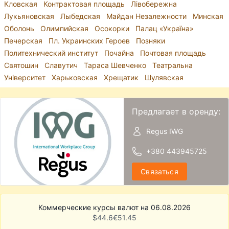
Кловская
Контрактовая площадь
Лівобережна
Лукьяновская
Лыбедская
Майдан Незалежности
Минская
Оболонь
Олимпийская
Осокорки
Палац «Україна»
Печерская
Пл. Украинских Героев
Позняки
Политехнический институт
Почайна
Почтовая площадь
Святошин
Славутич
Тараса Шевченко
Театральна
Університет
Харьковская
Хрещатик
Шулявская
Предлагает в оренду:
Regus IWG
+380 443945725
Связаться
Коммерческие курсы валют на 06.08.2026
$
44.6
€
51.45