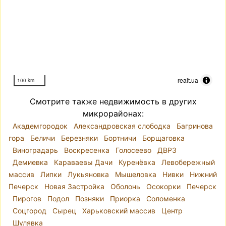
realt.ua
100 km
Смотрите также недвижимость в других
микрорайонах:
Академгородок
Александровская слободка
Багринова
гора
Беличи
Березняки
Бортничи
Борщаговка
Виноградарь
Воскресенка
Голосеево
ДВРЗ
Демиевка
Караваевы Дачи
Куренёвка
Левобережный
массив
Липки
Лукьяновка
Мышеловка
Нивки
Нижний
Печерск
Новая Застройка
Оболонь
Осокорки
Печерск
Пирогов
Подол
Позняки
Приорка
Соломенка
Соцгород
Сырец
Харьковский массив
Центр
Шулявка