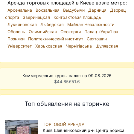
Аренда торговых площадей в Киеве возле метро:
Арсенальна
Вокзальная
Выдубычи
Дарниця
Дворец
спорта
Зверинецкая
Контрактовая площадь
Лукьяновская
Лыбедская
Майдан Незалежности
Оболонь
Олимпийская
Осокорки
Палац «Україна»
Позняки
Политехнический институт
Святошин
Університет
Харьковская
Чернігівська
Шулявская
Коммерческие курсы валют на 09.08.2026
$
44.65
€
51.6
Топ объявления на вторичке
ТОРГОВОЙ АРЕНДА
Киев Шевченковский р-н Центр Бориса