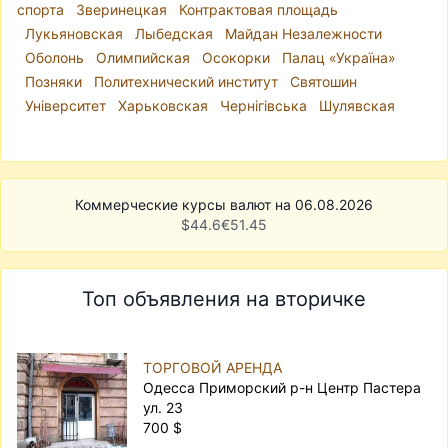
спорта
Зверинецкая
Контрактовая площадь
Лукьяновская
Лыбедская
Майдан Незалежности
Оболонь
Олимпийская
Осокорки
Палац «Україна»
Позняки
Политехнический институт
Святошин
Університет
Харьковская
Чернігівська
Шулявская
Коммерческие курсы валют на 06.08.2026
$
44.6
€
51.45
Топ объявления на вторичке
ТОРГОВОЙ АРЕНДА
Одесса Приморский р-н Центр Пастера
ул. 23
700 $