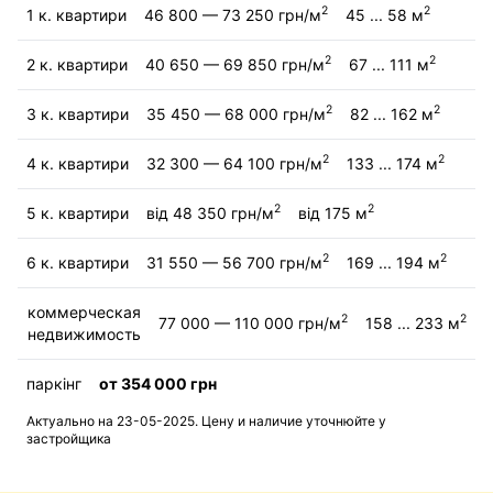
2
2
1 к. квартири
46 800 — 73 250 грн/м
45 ... 58 м
2
2
2 к. квартири
40 650 — 69 850 грн/м
67 ... 111 м
2
2
3 к. квартири
35 450 — 68 000 грн/м
82 ... 162 м
2
2
4 к. квартири
32 300 — 64 100 грн/м
133 ... 174 м
2
2
5 к. квартири
від 48 350 грн/м
від 175 м
2
2
6 к. квартири
31 550 — 56 700 грн/м
169 ... 194 м
коммерческая
2
2
77 000 — 110 000 грн/м
158 ... 233 м
недвижимость
паркінг
от 354 000 грн
Актуально на 23-05-2025. Цену и наличие уточнюйте у
застройщика