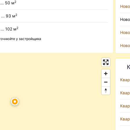
2
... 50 м
Ново
2
 ... 93 м
Ново
2
... 102 м
Ново
уточнюйте у застройщика
Ново
К
Квар
Квар
Квар
Квар