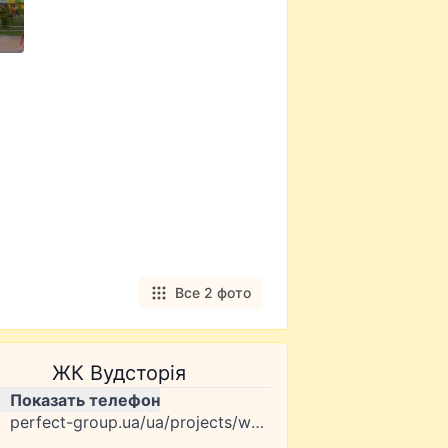
Все 2 фото
ЖК Вудсторія
Показать телефон
perfect-group.ua/ua/projects/woodstoria/