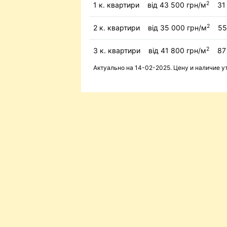
2
1 к. квартири
від 43 500 грн/м
31 
2
2 к. квартири
від 35 000 грн/м
55
2
3 к. квартири
від 41 800 грн/м
87 
Актуально на 14-02-2025. Цену и наличие 