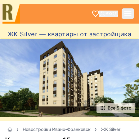
ВХОД
ЖК Silver — квартиры от застройщика
Все 5 фото
Новостройки Ивано-Франковск
ЖК Silver