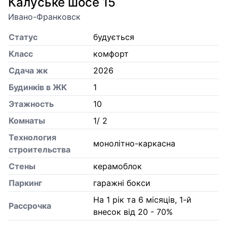
Калуське шосе 15
Ивано-Франковск
Статус
будується
Класс
комфорт
Сдача жк
2026
Будинків в ЖК
1
Этажность
10
Комнаты
1/ 2
Технология
монолітно-каркасна
строительства
Стены
керамоблок
Паркинг
гаражні бокси
На 1 рік та 6 місяців, 1-й
Рассрочка
внесок від 20 - 70%