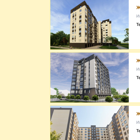
Ж
И
Т
Ж
И
Т
Ж
И
Т