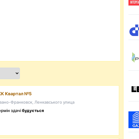
К Квартал №5
вано-Франковск, Ленкавського улица
ермін здачі
будується