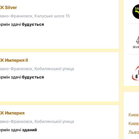
К Silver
вано-Франковск, Калуське шосе 15
ермін здачі
будується
К Империя II
вано-Франковск, Кобилянської улица
ермін здачі
будується
К Империя
Киев
вано-Франковск, Кобилянської улица
Киев
ермін здачі
зданий
Льво