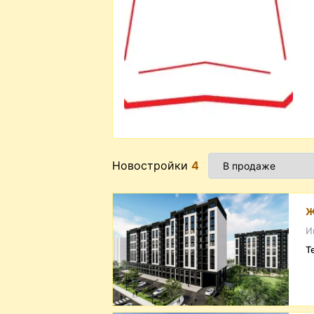
Новостройки
4
Ж
И
Т