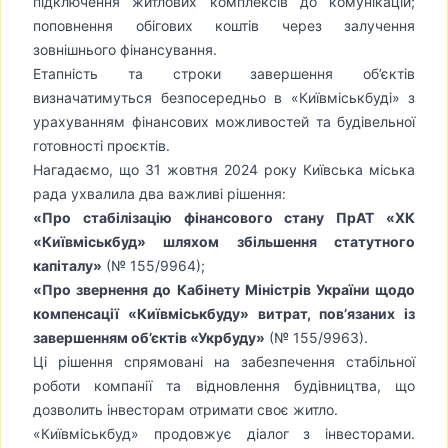
підключення житлових комплексів до комунікацій;
поповнення обігових коштів через залучення
зовнішнього фінансування.
Етапність та строки завершення об’єктів
визначатимуться безпосередньо в «Київміськбуді» з
урахуванням фінансових можливостей та будівельної
готовності проєктів.
Нагадаємо, що 31 жовтня 2024 року Київська міська
рада ухвалила два важливі рішення:
«Про стабілізацію фінансового стану ПрАТ «ХК
«Київміськбуд» шляхом збільшення статутного
капіталу»
(№ 155/9964);
«Про звернення до Кабінету Міністрів України щодо
компенсації «Київміськбуду» витрат, пов’язаних із
завершенням об’єктів «Укрбуду»
(№ 155/9963).
Ці рішення спрямовані на забезпечення стабільної
роботи компанії та відновлення будівництва, що
дозволить інвесторам отримати своє житло.
«Київміськбуд» продовжує діалог з інвесторами.