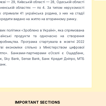
иєві — 29, Київській області — 28, Одеській області
івненській областях — по 4. За типом нерухомості
 отримали 41 українська родина, з них на стадії
 кредити видано на житло на вторинному ринку.
вих політики «Зроблено в Україні», яка спрямована
аїнські продукти та одночасно на створення
иробництва. Програма стартувала в жовтні 2022
стві економіки спільно з Міністерством цифрової
итло». Банками-партнерами єОселі є Ощадбанк,
к, Sky Bank, Sense Bank, Банк Кредит Дніпро, МТБ
анк.
IMPORTANT SECTIONS