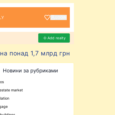
LY
LOGIN
Add realty
на понад 1,7 млрд грн
Новини за рубриками
os
 estate market
lation
gage
buildings