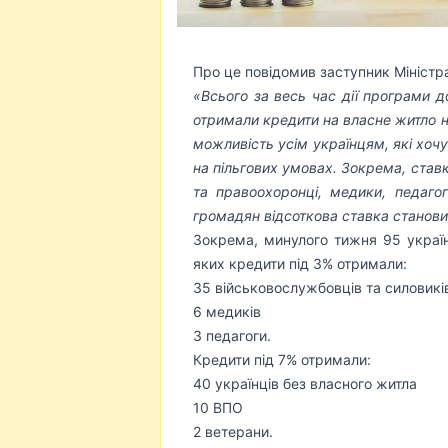
Про це повідомив заступник Міністр
«Всього за весь час дії програми д
отримали кредити на власне житло 
можливість усім українцям, які хо
на пільгових умовах. Зокрема, ста
та правоохоронці, медики, педагог
громадян відсоткова ставка станови
Зокрема, минулого тижня 95 україн
яких кредити під 3% отримали:
35 військовослужбовців та силовикі
6 медиків
3 педагоги.
Кредити під 7% отримали:
40 українців без власного житла
10 ВПО
2 ветерани.