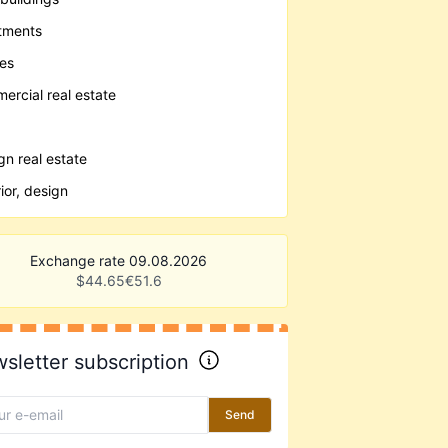
tments
es
ercial real estate
gn real estate
rior, design
Exchange rate 09.08.2026
$
44.65
€
51.6
sletter subscription
Send