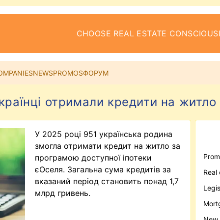
CHOOSE REAL ESTATE CONSCIOUS
OMPANIES
NEWS
PROMOS
ФОРУМ
українці отримали кредити на житло 
У 2025 році 951 українська родина
змогла отримати кредит на житло за
Prom
програмою доступної іпотеки
єОселя. Загальна сума кредитів за
Real
вказаний період становить понад 1,7
Legis
млрд гривень.
Mort
New 