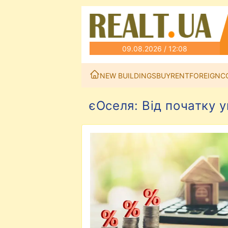
09.08.2026 / 12:08
NEW BUILDINGS
BUY
RENT
FOREIGN
C
єОселя: Від початку 