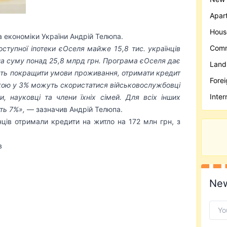
Apar
Hous
а економіки України Андрій Телюпа.
Comm
оступної іпотеки єОселя майже 15,8 тис. українців
на суму понад 25,8 млрд грн. Програма єОселя дає
Land
чуть покращити умови проживання, отримати кредит
Forei
вкою у 3% можуть скористатися військовослужбовці
Inter
и, науковці та члени їхніх сімей. Для всіх інших
ть 7%»,
— зазначив Андрій Телюпа.
ців отримали кредити на житло на 172 млн грн, з
в
New