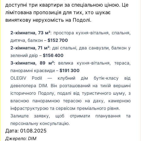
доступні три квартири за спеціальною ціною. Це
лімітована пропозиція для тих, хто шукає
виняткову нерухомість на Подолі.
2-кімнатна, 73 м²
: простора кухня-вітальня, спальня,
дитяча, балкон –
$152 700
2-кімнатна, 71 м²
: дві спальні, два санвузли, балкон у
зелений двір –
$156 400
3-кімнатна, 89 м²:
велика кухня-вітальня, тераса,
панорамні краєвиди –
$191 300
OLEGIV Podil — клубний дім бутік-класу від
девелопера DIM. Він розташований на тихій вершині
історичного Подолу, подалі від туристичного шуму, з
власною панорамною терасою на даху, камерною
інфраструктурою та сервісом преміального рівня.
Залиште заявку, щоб отримати планування та
персональну консультацію.
Дата: 01.08.2025
Джерело:
DIM