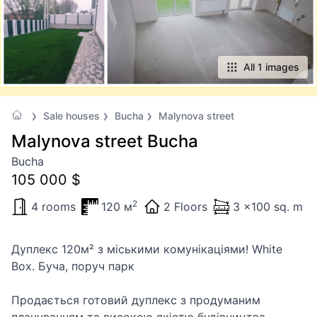
All 1 images
Sale houses
Bucha
Malynova street
Malynova street Bucha
Bucha
105 000 $
2
4 rooms
120 м
2 Floors
3 x100 sq. m
Дуплекс 120м² з міськими комунікаціями! White
Box. Буча, поруч парк
​Продається готовий дуплекс з продуманим