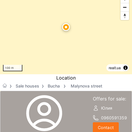
realt.ua
100 m
Location
Sale houses
Bucha
Malynova street
Offers for sale:
Юлия
0960591359
Contact