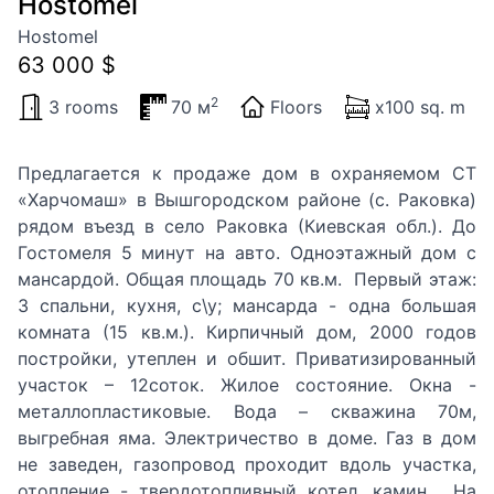
Hostomel
Hostomel
63 000 $
2
3 rooms
70 м
Floors
x100 sq. m
Предлагается к продаже дом в охраняемом СТ
«Харчомаш» в Вышгородском районе (с. Раковка)
рядом въезд в село Раковка (Киевская обл.). До
Гостомеля 5 минут на авто. Одноэтажный дом с
мансардой. Общая площадь 70 кв.м. Первый этаж:
3 спальни, кухня, с\у; мансарда - одна большая
комната (15 кв.м.). Кирпичный дом, 2000 годов
постройки, утеплен и обшит. Приватизированный
участок – 12соток. Жилое состояние. Окна -
металлопластиковые. Вода – скважина 70м,
выгребная яма. Электричество в доме. Газ в дом
не заведен, газопровод проходит вдоль участка,
отопление - твердотопливный котел, камин. На