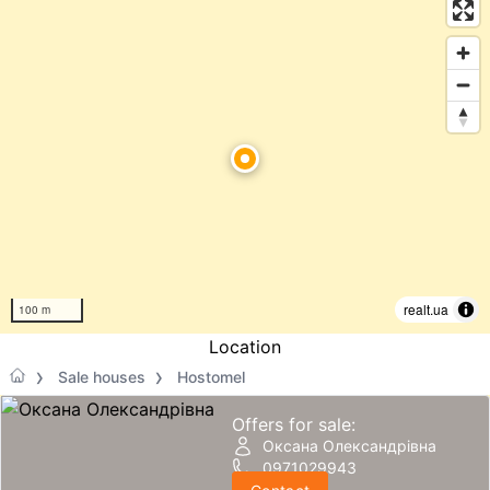
realt.ua
100 m
Location
Sale houses
Hostomel
Offers for sale:
Оксана Олександрівна
0971029943