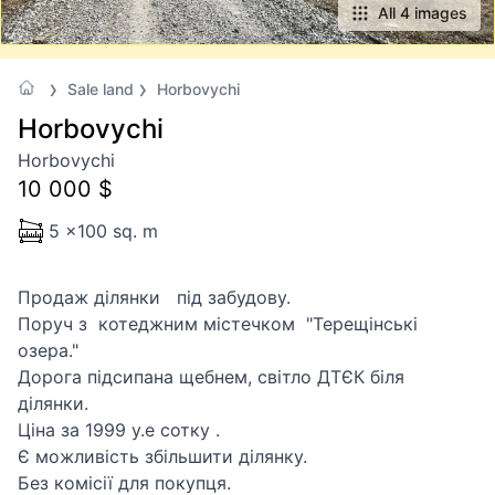
All 4 images
Sale land
Horbovychi
Horbovychi
Horbovychi
10 000 $
5 x100 sq. m
Продаж ділянки під забудову.
Поруч з котеджним містечком "Терещінські
озера."
Дорога підсипана щебнем, світло ДТЄК біля
ділянки.
Ціна за 1999 у.е сотку .
Є можливість збільшити ділянку.
Без комісії для покупця.