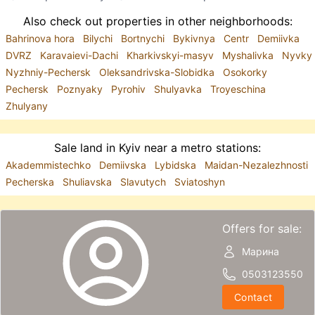
Also check out properties in other neighborhoods:
Bahrinova hora
Bilychi
Bortnychi
Bykivnya
Centr
Demiivka
DVRZ
Karavaievi-Dachi
Kharkivskyi-masyv
Myshalivka
Nyvky
Nyzhniy-Pechersk
Oleksandrivska-Slobidka
Osokorky
Pechersk
Poznyaky
Pyrohiv
Shulyavka
Troyeschina
Zhulyany
Sale land in Kyiv near a metro stations:
Akademmistechko
Demiivska
Lybidska
Maidan-Nezalezhnosti
Pecherska
Shuliavska
Slavutych
Sviatoshyn
Offers for sale:
Марина
0503123550
Contact