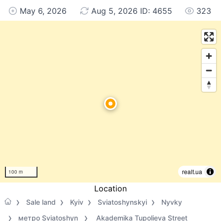
May 6, 2026
Aug 5, 2026 ID: 4655
323
realt.ua
100 m
Location
Sale land
Kyiv
Sviatoshynskyi
Nyvky
метро Sviatoshyn
Akademika Tupolieva Street