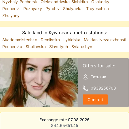
Nyzhniy-Pechersk
Oleksandrivska-Slobidka
Osokorky
Pechersk
Poznyaky
Pyrohiv
Shulyavka
Troyeschina
Zhulyany
Sale land in Kyiv near a metro stations:
Akademmistechko
Demiivska
Lybidska
Maidan-Nezalezhnosti
Pecherska
Shuliavska
Slavutych
Sviatoshyn
Offers for sale:
Татьяна
0939256708
Contact
Exchange rate 07.08.2026
$
44.65
€
51.45