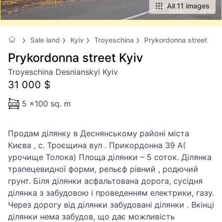
All 11 images
Sale land
Kyiv
Troyeschina
Prykordonna street
Prykordonna street Kyiv
Troyeschina Desnianskyi Kyiv
31 000 $
5 x100 sq. m
Продам ділянку в Деснянському районі міста
Києва , с. Троєщина вул . Прикордонна 39 А(
урочище Толока) Площа ділянки – 5 соток. Ділянка
трапецевидної форми, рельєф рівний , родючий
грунт. Біля ділянки асфальтована дорога, сусідня
ділянка з забудовою і проведенням електрики, газу.
Через дорогу від ділянки забудовані ділянки . Вкінці
ділянки нема забудов, що дає можливість