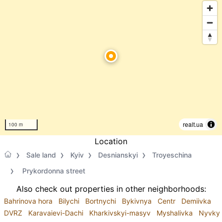
realt.ua
100 m
Location
Sale land
Kyiv
Desnianskyi
Troyeschina
Prykordonna street
Also check out properties in other neighborhoods:
Bahrinova hora
Bilychi
Bortnychi
Bykivnya
Centr
Demiivka
DVRZ
Karavaievi-Dachi
Kharkivskyi-masyv
Myshalivka
Nyvky