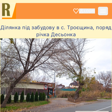
LOGIN
Ділянка під забудову в с. Троєщина, поряд
річка Десьонка