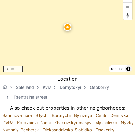
realt.ua
100 m
Location
Sale land
Kyiv
Darnytskyi
Osokorky
Tsentralna street
Also check out properties in other neighborhoods:
Bahrinova hora
Bilychi
Bortnychi
Bykivnya
Centr
Demiivka
DVRZ
Karavaievi-Dachi
Kharkivskyi-masyv
Myshalivka
Nyvky
Nyzhniy-Pechersk
Oleksandrivska-Slobidka
Osokorky