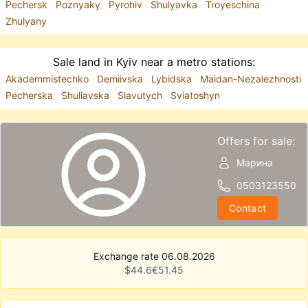
Pechersk
Poznyaky
Pyrohiv
Shulyavka
Troyeschina
Zhulyany
Sale land in Kyiv near a metro stations:
Akademmistechko
Demiivska
Lybidska
Maidan-Nezalezhnosti
Pecherska
Shuliavska
Slavutych
Sviatoshyn
Offers for sale:
Марина
0503123550
Contact
Exchange rate 06.08.2026
$
44.6
€
51.45