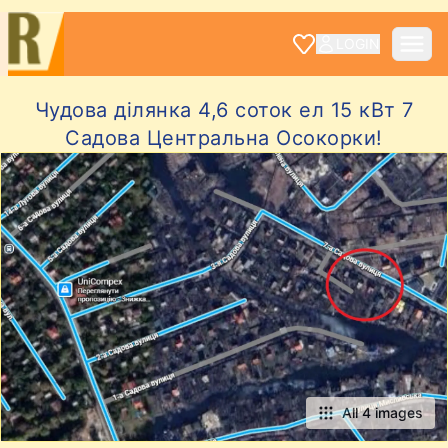
LOGIN
Чудова ділянка 4,6 соток ел 15 кВт 7
Садова Центральна Осокорки!
All 4 images