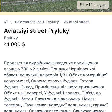
All 1 images
Sale warehouse
Pryluky
Aviatsiyi street
Aviatsiyi street Pryluky
Pryluky
41 000 $
Продається виробничо-складське приміщення
площею 700 м2 в місті Прилуки Чернігівської
області по вулиці Авіаторів 1/31. Об'єкт комерційної
нерухомості, Окремо стояча будівля, Готова
будівля, Склад, Приміщення вільного призначення.
Об'єкт на 1 поверсі, У будівлі 1 поверх. Під'їзд до
будівлі - бетон. Електрика підключена. Немає
телефону. Газу немає. Холодної води немає, гарячої
води немає. Опалення автономне. Санвузла немає.