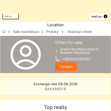
realt.ua
100 m
Location
Sale warehouse
Pryluky
Aviatsiyi street
Offers for sale:
Агенство Нерухомості
Вокзал (Прилуки)
+380934290202
Contact
Exchange rate 09.08.2026
$
44.65
€
51.6
Top realty