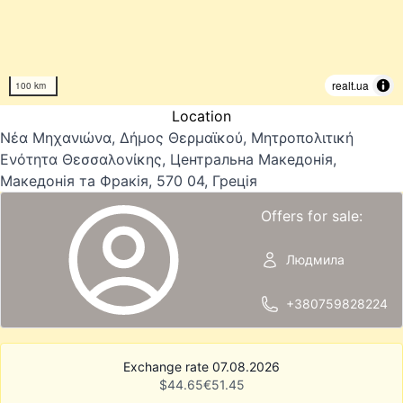
realt.ua
100 km
Location
Νέα Μηχανιώνα, Δήμος Θερμαϊκού, Μητροπολιτική
Ενότητα Θεσσαλονίκης, Центральна Македонія,
Македонія та Фракія, 570 04, Греція
Offers for sale:
Людмила
+380759828224
Exchange rate 07.08.2026
$
44.65
€
51.45