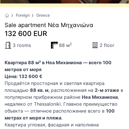
Foreign
Greece
Sale apartment Νέα Μηχανιώνα
132 600 EUR
2
3 rooms
88 м
2 floor
Квартира 88 м² в Неа Миханиона — всего 100
метров от моря
Цена: 132 600 €
Продаётся просторная и светлая квартира
площадью
88 кв. м
, расположенная на
2-м этаже
в
популярном прибрежном районе
Неа Миханиона
,
недалеко от Thessaloniki. Главное преимущество
объекта — отличное расположение всего в
100
метрах от моря и пляжа
.
Квартира угловая, фасадная и наполнена