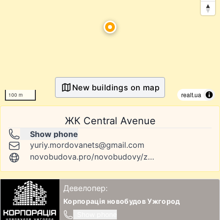
New buildings on map
realt.ua
100 m
ЖК Central Avenue
Show phone
yuriy.mordovanets@gmail.com
novobudova.pro/novobudovy/zhk-central-avenue
Девелопер:
Корпорація новобудов Ужгород
Show phone