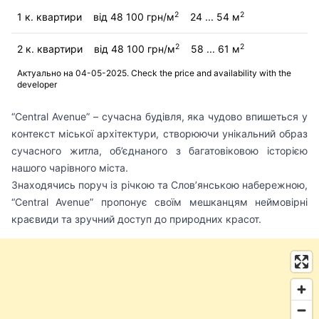
2
2
1 к. квартири
від 48 100 грн/м
24 ... 54 м
2
2
2 к. квартири
від 48 100 грн/м
58 ... 61 м
Актуально на 04-05-2025. Check the price and availability with the
developer
“Central Avenue” – сучасна будівля, яка чудово впишеться у
контекст міської архітектури, створюючи унікальний образ
сучасного житла, об’єднаного з багатовіковою історією
нашого чарівного міста.
Знаходячись поруч із річкою та Слов’янською набережною,
“Central Avenue” пропонує своїм мешканцям неймовірні
краєвиди та зручний доступ до природних красот.